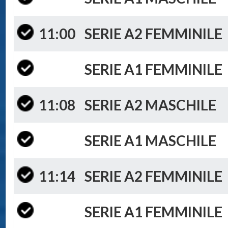
11:00
SERIE A2 FEMMINIL
SERIE A1 FEMMINIL
11:08
SERIE A2 MASCHILE
SERIE A1 MASCHILE
11:14
SERIE A2 FEMMINIL
SERIE A1 FEMMINIL