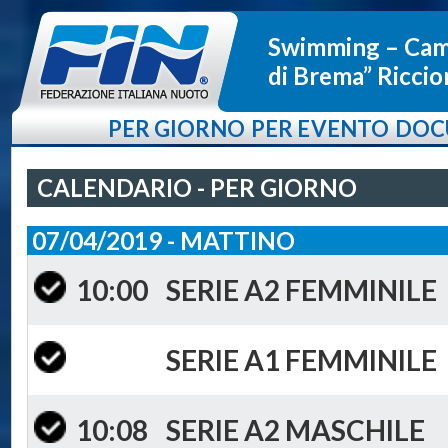
Swimming – Camp
di Brema” Riccio
PER GIORNO
PER EVENTO
DOC
CALENDARIO - PER GIORNO
07/04/2019 - MATTINO
10:00
SERIE A2 FEMMINIL
SERIE A1 FEMMINIL
10:08
SERIE A2 MASCHILE