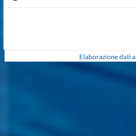
Elaborazione dati a