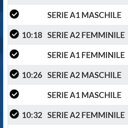
SERIE A1 MASCHILE
10:18
SERIE A2 FEMMINIL
SERIE A1 FEMMINIL
10:26
SERIE A2 MASCHILE
SERIE A1 MASCHILE
10:32
SERIE A2 FEMMINIL