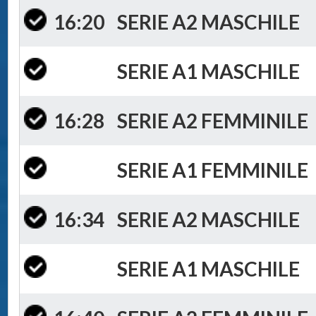
16:20
SERIE A2 MASCHILE
SERIE A1 MASCHILE
16:28
SERIE A2 FEMMINIL
SERIE A1 FEMMINIL
16:34
SERIE A2 MASCHILE
SERIE A1 MASCHILE